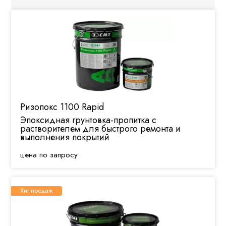
Антистатические покрытия
Ремонтные составы, шпатлевки
Стяжки, самонивелиры
Упрочнители бетона
Спортивные покрытия
Сопутствующие товары
Ризопокс 1100 Rapid
Инструмент
Эпоксидная грунтовка-пропитка с
RAPID - покрытие за 24 часа!
растворителем для быстрого ремонта и
выполнения покрытий
L - для работы зимой
цена по запросу
Хит продаж